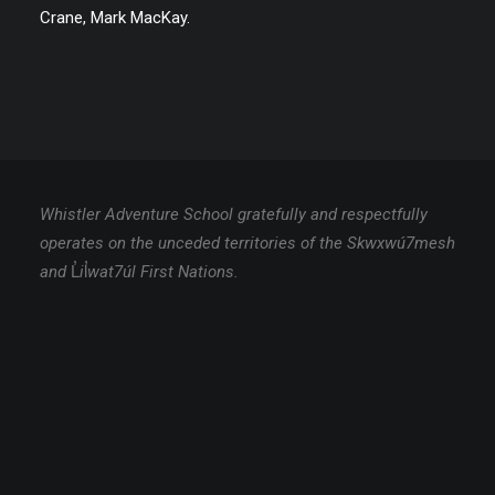
Crane, Mark MacKay.
Whistler Adventure School gratefully and respectfully
operates on the unceded territories of the Skwxwú7mesh
and
L̓
i
l̓
wat7úl First Nations.